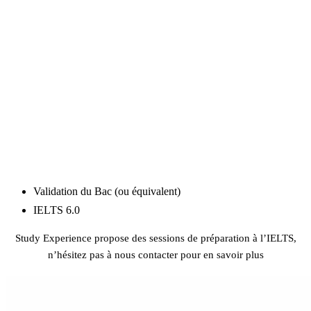
Coup de coeur
« Le Festival Caribana est un carnaval organisé par la
communauté antillaise de Toronto. Il s’est tenu pour la
première fois en 1967 dans le cadre des célébrations du
centenaire du Canada. Au fil des ans, il est devenu un
événement estival majeur, attirant chaque année près de
deux millions de personnes. Le clou du spectacle est le
défilé qui s’étale sur 3.5km… c’est le plus grand défilé
au monde ! »
– Fanny, Conseillère chez Study Experience
BACHELOR
Validation du Bac (ou équivalent)
IELTS 6.0
Study Experience propose des sessions de préparation à l’IELTS,
n’hésitez pas à nous contacter pour en savoir plus
Préparation IELTS