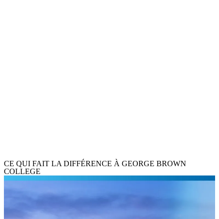
BROWN
Art & Design
Audiovisuel & Cinéma
Business, Commerce & Management
Communication & Médias
Cuisine & Nutrition
Education & Enseignement
Evénementiel
Finance & Comptabilité
Informatique & AI
Management du Sport
Marketing
Psychologie & Social
Santé
Sport
Tourisme & Hôtellerie
CE QUI FAIT LA DIFFÉRENCE À GEORGE BROWN
COLLEGE