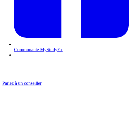
Communauté MyStudyEx
Contactez-nous
POURQUOI ÉTUDIER EN ESPAGNE ?
Les meilleures opportunités en Espagne pour vos études supérieures
Parlez à un conseiller