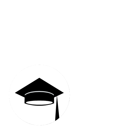
Communauté MyStudyEx