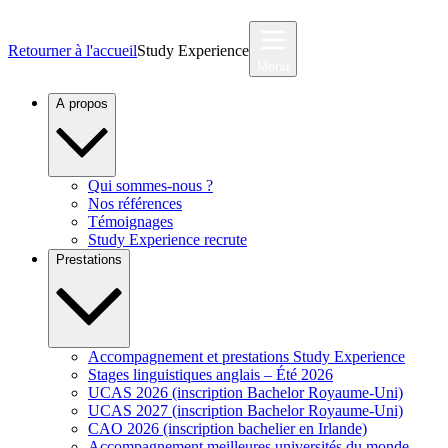
Retourner à l'accueil
Study Experience
Menu
A propos
Qui sommes-nous ?
Nos références
Témoignages
Study Experience recrute
Prestations
Accompagnement et prestations Study Experience
Stages linguistiques anglais – Été 2026
UCAS 2026 (inscription Bachelor Royaume-Uni)
UCAS 2027 (inscription Bachelor Royaume-Uni)
CAO 2026 (inscription bachelier en Irlande)
Accompagnement meilleures universités du monde