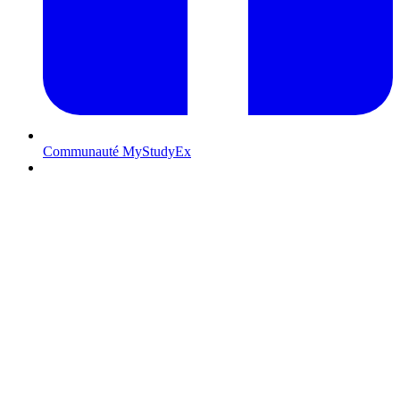
Communauté MyStudyEx
Contactez-nous
POURQUOI PARTIR ÉTUDIER AU CANADA ?
Cinq bonnes raisons de partir à la conquête du grand nord !