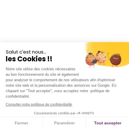
YouTube
Salut c'est nous...
Copyright ©Study Experience
2026
,
tous droits réservés
les Cookies !!
Notre site utilise des cookies nécessaires
au bon fonctionnement du site et également
À LA RECHERCHE DE STUDY EXPERIENCE FRANCE ?
pour analyser le comportement de nos utilisateurs afin d'optimiser
notre site web et la personnalisation des annonces sur Google. En
Il semblerait que vous surfiez depuis la France. Souhaitez-vous voir
cliquant sur "Tout accepter", vous acceptez notre politique de
la version française de Study Experience ?
confidentialité.
Consulter notre politique de confidentialité
Consentements certifiés par
Fermer
Paramétrer
Tout accepter