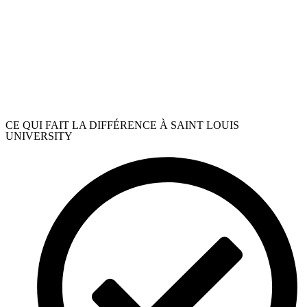
Médecine, Biologie & Biomédecine
Philosophie & Littérature
Psychologie & Social
Santé
Sciences & Sciences Appliquées
Sciences Humaines
Sciences Politiques & Relations Internationales
Théologie
Vétérinaire & Zoologie
CE QUI FAIT LA DIFFÉRENCE À SAINT LOUIS
UNIVERSITY