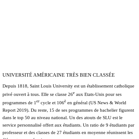
Bachelor (Bachelier/Licence), Foundation (Préparation universitaire),
Master, MBA, Pre-Masters
26ème nationale
Pour les cursus du 1er cycle
9:1
Ratio étudiants – professeurs
12500
Etudiants
UNIVERSITÉ AMÉRICAINE TRÈS BIEN CLASSÉE
Depuis 1818, Saint Louis University est un établissement catholique
e
privé ouvert à tous. Elle se classe 26
aux Etats-Unis pour ses
er
è
programmes de 1
cycle et 106
en général (US News & World
Report 2019). Du reste, 15 de ses programmes de bachelier figurent
dans le top 50 au niveau national. Un des atouts de SLU est le
service personnalisé offert aux étudiants. Un ratio de 9 étudiants par
professeur et des classes de 27 étudiants en moyenne réunissent les