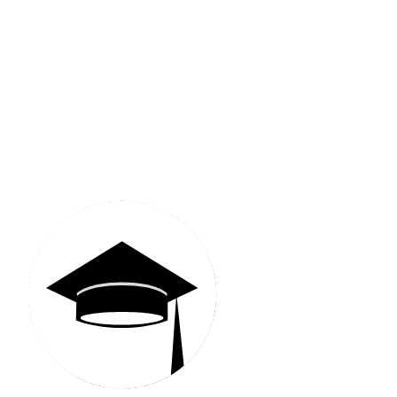
Communauté MyStudyEx