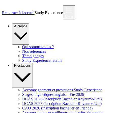
Retourner à l'accueil
Study Experience
Menu
A propos
Qui sommes-nous ?
Nos références
Témoignages
Study Experience recrute
Prestations
Accompagnement et prestations Study Experience
Stages linguistiques anglais – Été 2026
UCAS 2026 (inscription Bachelor Royaume-Uni)
UCAS 2027 (inscription Bachelor Royaume-Uni)
CAO 2026 (inscription bachelier en Irlande)
Accompagnement meilleures universités du monde