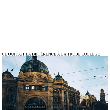
Business, Commerce & Management
Communication & Médias
Environnement & Développement
Finance & Comptabilité
Informatique & AI
Ingénierie
Marketing
Médecine, Biologie & Biomédecine
Psychologie & Social
Santé
Sciences & Sciences Appliquées
CE QUI FAIT LA DIFFÉRENCE À LA TROBE COLLEGE