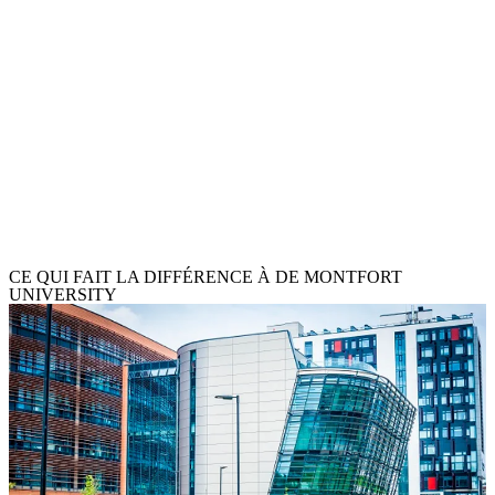
Education & Enseignement
Evénementiel
Informatique & AI
Ingénierie
Journalisme
Médecine, Biologie & Biomédecine
Mode & Luxe
Musique
Psychologie & Social
Santé
Sciences & Sciences Appliquées
Sport
Tourisme & Hôtellerie
CE QUI FAIT LA DIFFÉRENCE À DE MONTFORT
UNIVERSITY