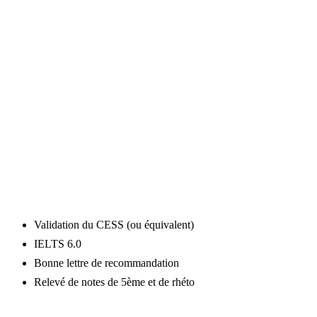
Coup de coeur
« Le centre sportif de l’université De Montfort offre un
grand nombre de possibilités d’activités, natation, sport
collectifs, fitness … l n’y a rien de tel que le sport pour
faire de formidables rencontres ! »
– Maëlis, Conseillère chez Study Experience
BACHELOR
Validation du CESS (ou équivalent)
IELTS 6.0
Bonne lettre de recommandation
Relevé de notes de 5ème et de rhéto
MASTER