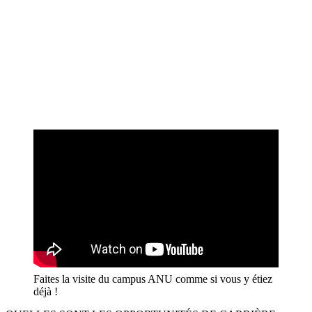
Musique
Philosophie & Littérature
Psychologie & Social
Santé
Sciences & Sciences Appliquées
Sciences Humaines
Sciences Politiques & Relations Internationales
Sécurité & Défense
Vétérinaire & Zoologie
Faites la visite du campus ANU comme si vous y étiez
déjà !