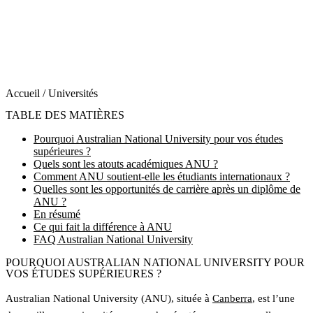
Prix Nobels
Six lauréats
Group of Eight
Membre Fondateur
Accueil
/
Universités
TABLE DES MATIÈRES
Pourquoi Australian National University pour vos études
supérieures ?
Quels sont les atouts académiques ANU ?
Comment ANU soutient-elle les étudiants internationaux ?
Quelles sont les opportunités de carrière après un diplôme de
ANU ?
En résumé
Ce qui fait la différence à ANU
FAQ Australian National University
POURQUOI AUSTRALIAN NATIONAL UNIVERSITY POUR
VOS ÉTUDES SUPÉRIEURES ?
Australian National University (ANU), située à
Canberra
, est l’une