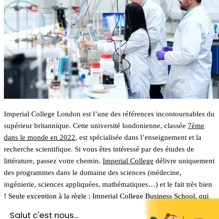
Imperial College London est l’une des références incontournables du
supérieur britannique. Cette université londonienne, classée
7ème
dans le monde en 2022
, est spécialisée dans l’enseignement et la
recherche scientifique. Si vous êtes intéressé par des études de
littérature, passez votre chemin.
Imperial College
délivre uniquement
des programmes dans le domaine des sciences (médecine,
ingénierie, sciences appliquées, mathématiques…) et le fait très bien
! Seule exception à la règle :
Imperial College Business School
, qui
propose une sélection de programmes commerciaux aux niveaux
Salut c'est nous...