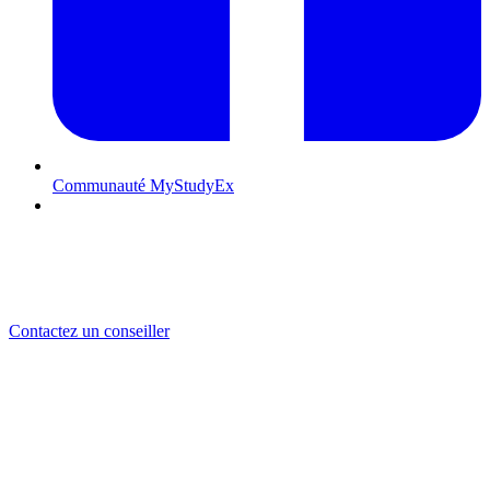
Communauté MyStudyEx
Contactez-nous
RÉUSSIR SON ADMISSION À IMPERIAL COLLEGE
LONDON
Un établissement d’élite pour vos études scientifiques en Angleterre
Contactez un conseiller