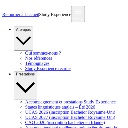
Retourner à l'accueil
Study Experience
Menu
A propos
Qui sommes-nous ?
Nos références
Témoignages
Study Experience recrute
Prestations
Accompagnement et prestations Study Experience
Stages linguistiques anglais – Été 2026
UCAS 2026 (inscription Bachelor Royaume-Uni)
UCAS 2027 (inscription Bachelor Royaume-Uni)
CAO 2026 (inscription bachelier en Irlande)
Accompagnement meilleures universités du monde