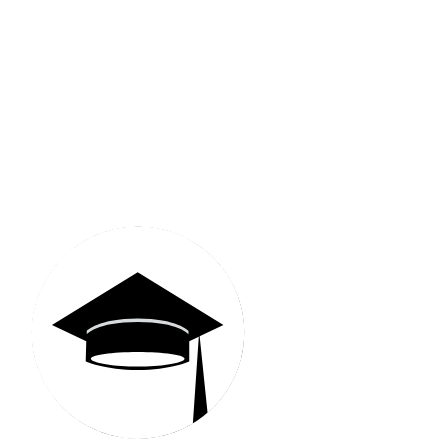
Communauté MyStudyEx