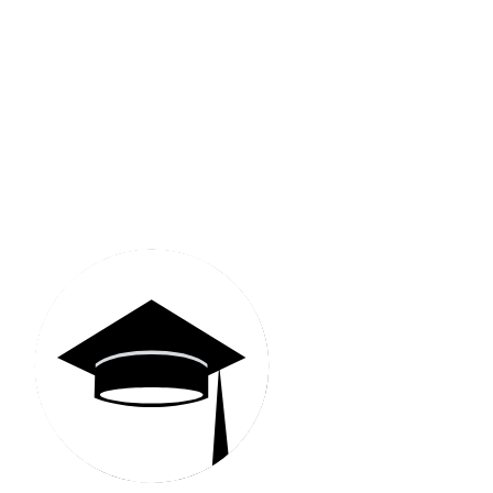
Communauté MyStudyEx