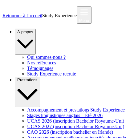
Retourner à l'accueil
Study Experience
Menu
A propos
Qui sommes-nous ?
Nos références
Témoignages
Study Experience recrute
Prestations
Accompagnement et prestations Study Experience
Stages linguistiques anglais – Été 2026
UCAS 2026 (inscription Bachelor Royaume-Uni)
UCAS 2027 (inscription Bachelor Royaume-Uni)
CAO 2026 (inscription bachelier en Irlande)
Accompagnement meilleures universités du monde