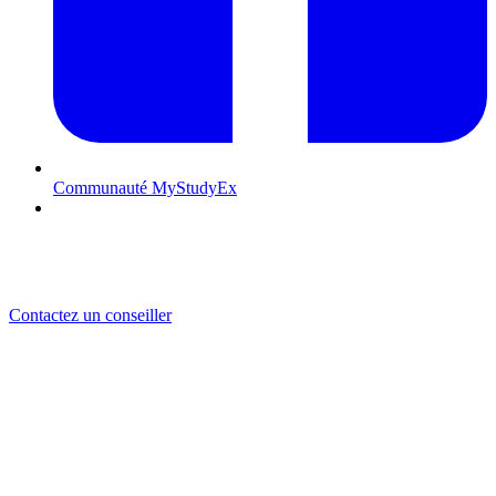
Communauté MyStudyEx
Contactez-nous
DENTISTERIE EN ESPAGNE
Une porte d’entrée au métier de dentiste dans toute l’Europe
Contactez un conseiller